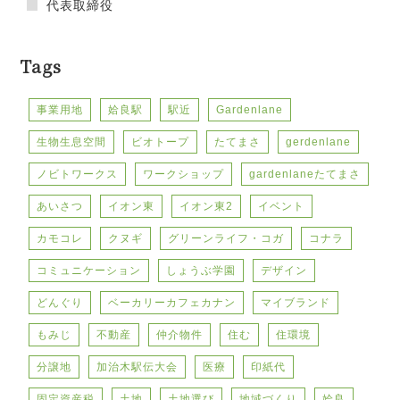
代表取締役
Tags
事業用地
姶良駅
駅近
Gardenlane
生物生息空間
ビオトープ
たてまさ
gerdenlane
ノビトワークス
ワークショップ
gardenlaneたてまさ
あいさつ
イオン東
イオン東2
イベント
カモコレ
クヌギ
グリーンライフ・コガ
コナラ
コミュニケーション
しょうぶ学園
デザイン
どんぐり
ベーカリーカフェカナン
マイブランド
もみじ
不動産
仲介物件
住む
住環境
分譲地
加治木駅伝大会
医療
印紙代
固定資産税
土地
土地選び
地域づくり
姶良