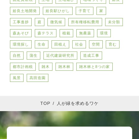
姶良土地開発
姶良駅ひがし
子育て
家
工事進捗
庭
微気候
所有権移転費用
未分類
森あそび
森テラス
植栽
無農薬
環境
環境探し
生命
田植え
社会
空間
育む
自然
蒲生
近代建築研究所
造成工事
都市計画税
雑木
雑木林
雑木林と8つの家
風景
高田造園
TOP
/
人が緑を求めるワケ