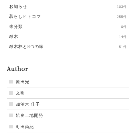
お知らせ
103件
暮らしヒトコマ
255件
未分類
0件
雑木
14件
雑木林と8つの家
51件
Author
原田光
文明
加治木 佳子
姶良土地開発
町田尚紀