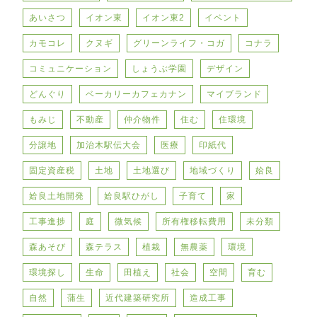
あいさつ
イオン東
イオン東2
イベント
カモコレ
クヌギ
グリーンライフ・コガ
コナラ
コミュニケーション
しょうぶ学園
デザイン
どんぐり
ベーカリーカフェカナン
マイブランド
もみじ
不動産
仲介物件
住む
住環境
分譲地
加治木駅伝大会
医療
印紙代
固定資産税
土地
土地選び
地域づくり
姶良
姶良土地開発
姶良駅ひがし
子育て
家
工事進捗
庭
微気候
所有権移転費用
未分類
森あそび
森テラス
植栽
無農薬
環境
環境探し
生命
田植え
社会
空間
育む
自然
蒲生
近代建築研究所
造成工事