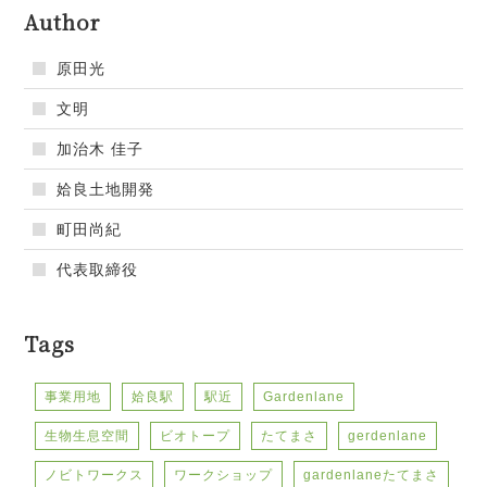
Author
原田光
文明
加治木 佳子
姶良土地開発
町田尚紀
代表取締役
Tags
事業用地
姶良駅
駅近
Gardenlane
生物生息空間
ビオトープ
たてまさ
gerdenlane
ノビトワークス
ワークショップ
gardenlaneたてまさ