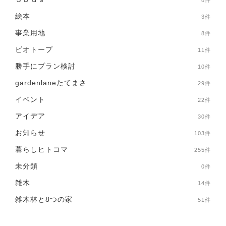
絵本
3件
事業用地
8件
ビオトープ
11件
勝手にプラン検討
10件
gardenlaneたてまさ
29件
イベント
22件
アイデア
30件
お知らせ
103件
暮らしヒトコマ
255件
未分類
0件
雑木
14件
雑木林と8つの家
51件