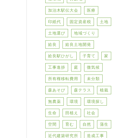
加治木駅伝大会
医療
印紙代
固定資産税
土地
土地選び
地域づくり
姶良
姶良土地開発
姶良駅ひがし
子育て
家
工事進捗
庭
微気候
所有権移転費用
未分類
森あそび
森テラス
植栽
無農薬
環境
環境探し
生命
田植え
社会
空間
育む
自然
蒲生
近代建築研究所
造成工事