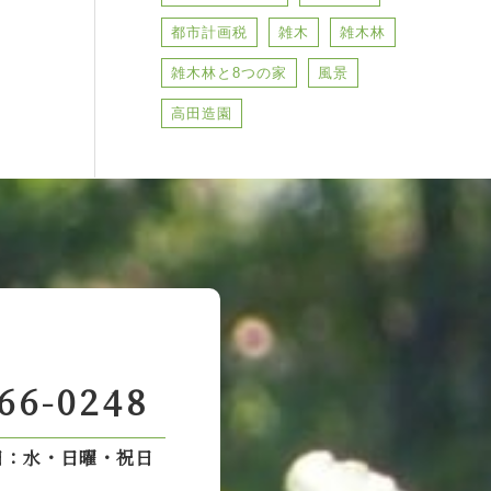
都市計画税
雑木
雑木林
雑木林と8つの家
風景
高田造園
66-0248
日：水・日曜・祝日